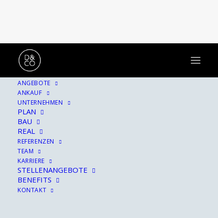
ANGEBOTE
ANKAUF
Hinter allem verbirgt
UNTERNEHMEN
PLAN
sich eine Geschichte.
BAU
REAL
REFERENZEN
TEAM
KARRIERE
STELLENANGEBOTE
BENEFITS
KONTAKT
SHOW ALL
ARCHITEKTUR
HINTER DEN KULISSEN