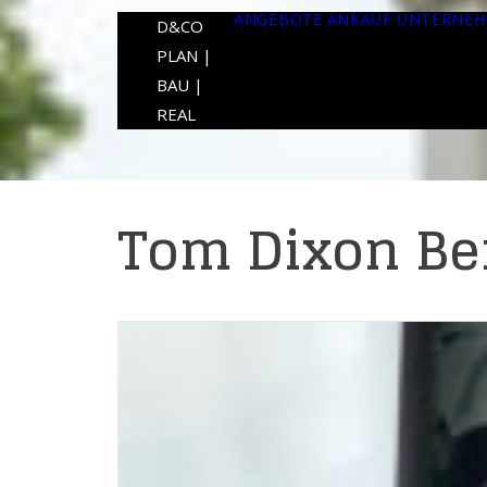
ANGEBOTE
ANKAUF
UNTERNE
D&CO
PLAN |
BAU |
REAL
Tom Dixon Ber