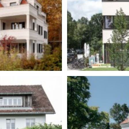
a in Berlin-Nikolassee
Neubau eines Wo
 in Fällanden-Zürich
Ne