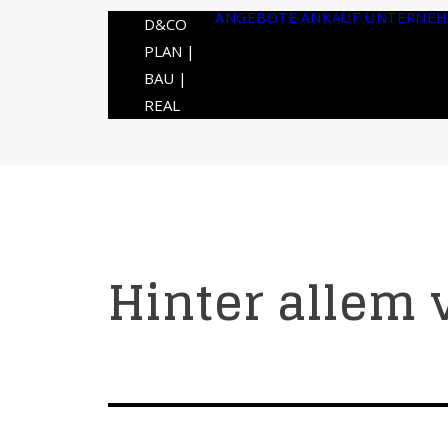
ANGEBOTE
ANKAUF
UNTERNE
D&CO
PLAN |
BAU |
REAL
Hinter allem 