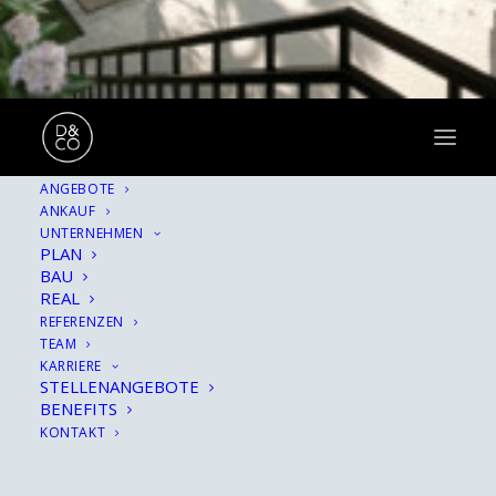
ANGEBOTE
ANKAUF
Hinter allem verbirgt
UNTERNEHMEN
PLAN
sich eine Geschichte.
BAU
REAL
REFERENZEN
TEAM
KARRIERE
STELLENANGEBOTE
BENEFITS
KONTAKT
SHOW ALL
ARCHITEKTUR
HINTER DEN KULISSEN