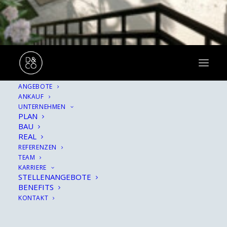
ANGEBOTE
ANKAUF
Hinter allem verbirgt
UNTERNEHMEN
PLAN
sich eine Geschichte.
BAU
REAL
REFERENZEN
TEAM
KARRIERE
STELLENANGEBOTE
BENEFITS
KONTAKT
SHOW ALL
ARCHITEKTUR
HINTER DEN KULISSEN