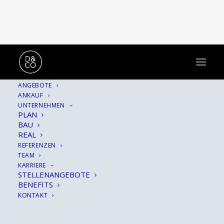
ANGEBOTE
ANKAUF
Hinter allem verbirgt
UNTERNEHMEN
PLAN
sich eine Geschichte.
BAU
REAL
REFERENZEN
TEAM
KARRIERE
STELLENANGEBOTE
BENEFITS
KONTAKT
SHOW ALL
ARCHITEKTUR
HINTER DEN KULISSEN