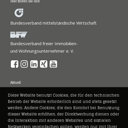
Hier finden Sie uns
Bundesverband mittelständische Wirtschaft
Bundesverband freier Immobilien-
und Wohnungsunternehmer e. V.
Aktuell
Villa Brasch
Diese Website benutzt Cookies, die für den technischen
Betrieb der Website erforderlich sind und stets gesetzt
Zwischen Wannsee und dem
werden. Andere Cookies, die den Komfort bei Benutzung
dieser Website erhöhen, der Direktwerbung dienen oder
Düppeler Forst entstehen drei
die Interaktion mit anderen Websites und sozialen
exklusive Villenetagen mit 236 bis
Netzwerken vereinfachen sollen, werden nur mit Ihrer