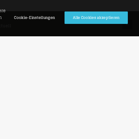
ere
n
Cookie-Einstellungen
Alle Cookies akzeptieren
tuell
lla Brasch
wischen Wannsee und dem
ppeler Forst entstehen drei
klusive Villenetagen mit 236
s 346 m² Wohnfläche.