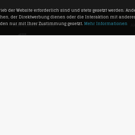
ieb der Website erforderlich sind und stets gesetzt werden. And
öhen, der Direktwerbung dienen oder die Interaktion mit andere
rden nur mit Ihrer Zustimmung gesetzt.
Mehr Informationen
Hier finden Sie uns
Ak
Vi
Bundesverband mittelständische Wirtschaft
Z
Dü
ex
Bundesverband freier Immobilien-
bi
und Wohnungsunternehmer e. V.