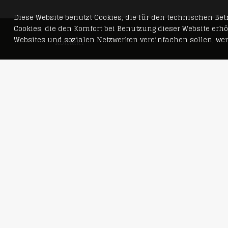
Diese Website benutzt Cookies, die für den technischen Betr
Cookies, die den Komfort bei Benutzung dieser Website erh
Websites und sozialen Netzwerken vereinfachen sollen, we
Kontakt
D&CO PLAN | BAU | REAL
Mecklenburgische Straße 92–93
10713 Berlin
Telefon +49 30 886796-63
Telefax +49 30 886796-64
info@dundco.de
Impressum
Datenschutz
Cookie-Einstellungen
D&CO auf Google Maps
Newsletter