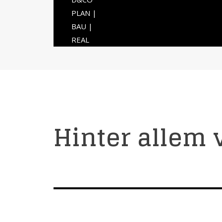
PLAN |
BAU |
REAL
Hinter allem 