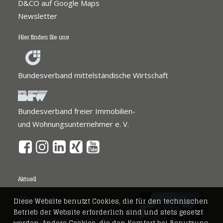
D&CO auf Google Maps
Newsletter
Hier finden Sie uns
Bundesverband mittelständische Wirtschaft
Bundesverband freier Immobilien-
und Wohnungsunternehmer e. V.
Aktuell
Villa Brasch
Diese Website benutzt Cookies, die für den technischen
Betrieb der Website erforderlich sind und stets gesetzt
Zwischen Wannsee und dem