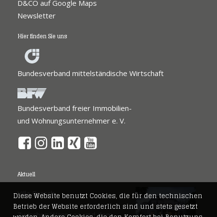
D&CO auf Google Maps
Newsletter
Hier finden Sie uns
Bundesverband mittelständische Wirtschaft
Bundesverband freier Immobilien-
und Wohnungsunternehmer e. V.
Aktuell
Villa Brasch
Diese Website benutzt Cookies, die für den technischen
Betrieb der Website erforderlich sind und stets gesetzt
Zwischen Wannsee und dem