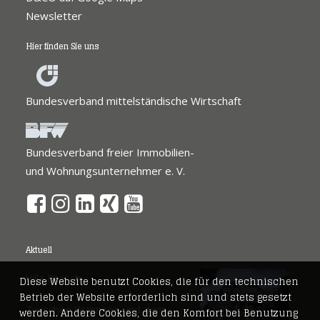
Newsletter
Hier finden Sie uns
Bundesverband mittelständische Wirtschaft
Bundesverband freier Immobilien-
und Wohnungsunternehmer e. V.
Aktuell
Villa Brasch
Diese Website benutzt Cookies, die für den technischen
Betrieb der Website erforderlich sind und stets gesetzt
Zwischen Wannsee und dem
werden. Andere Cookies, die den Komfort bei Benutzung