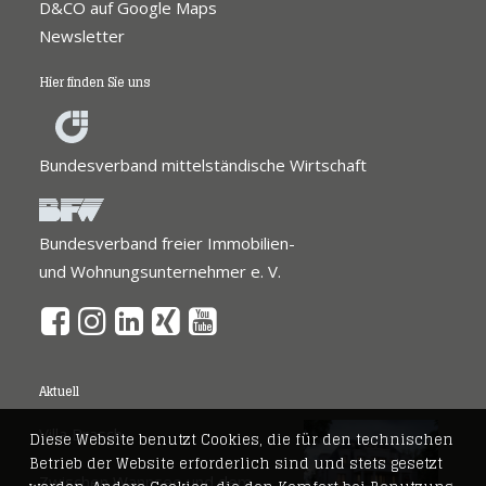
D&CO auf Google Maps
Newsletter
Hier finden Sie uns
Bundesverband mittelständische Wirtschaft
Bundesverband freier Immobilien-
und Wohnungsunternehmer e. V.
Aktuell
Villa Brasch
Diese Website benutzt Cookies, die für den technischen
Betrieb der Website erforderlich sind und stets gesetzt
Zwischen Wannsee und dem