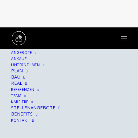
ANGEBOTE
ANKAUF
Hinter allem verbirgt
UNTERNEHMEN
PLAN
sich eine Geschichte.
BAU
REAL
REFERENZEN
TEAM
KARRIERE
STELLENANGEBOTE
BENEFITS
KONTAKT
SHOW ALL
ARCHITEKTUR
HINTER DEN KULISSEN