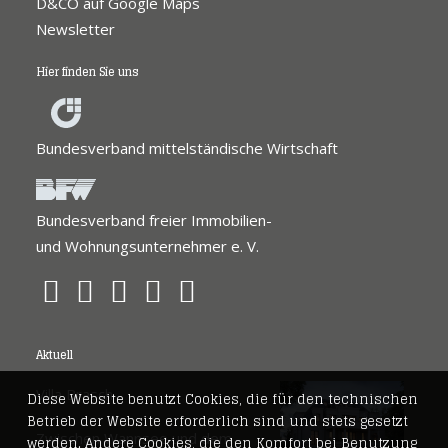
D&CO auf Google Maps
Newsletter
Hier finden Sie uns
Bundesverband mittelständische Wirtschaft
Bundesverband freier Immobilien-
und Wohnungsunternehmer e. V.
Aktuell
Villa Brasch
Diese Website benutzt Cookies, die für den technischen
Betrieb der Website erforderlich sind und stets gesetzt
Zwischen Wannsee und dem
werden. Andere Cookies, die den Komfort bei Benutzung