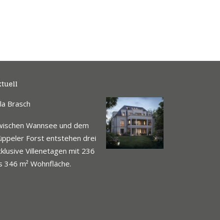
tuell
lla Brasch
wischen Wannsee und dem
ppeler Forst entstehen drei
klusive Villenetagen mit 236
s 346 m² Wohnfläche.